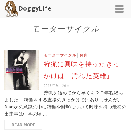
DoggyLife
モーターサイクル
|
モーターサイクル
狩猟
狩猟に興味を持ったきっ
かけは「汚れた英雄」
2019年9月26日
狩猟を始めてから早くも２０年程経ち
ました。 狩猟をする直接のきっかけではありませんが、
Djangoの意識の中に狩猟や射撃について興味を持つ最初の
出来事は中学の頃 …
READ MORE