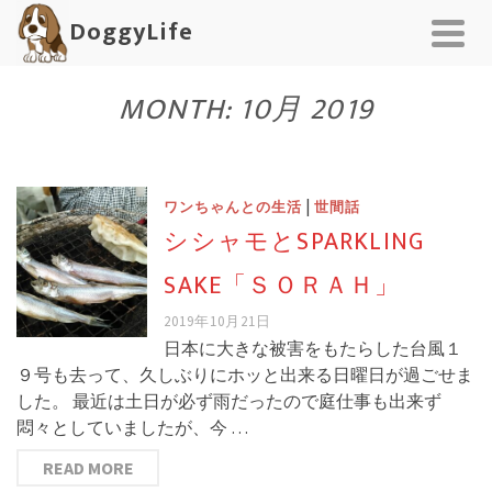
DoggyLife
MONTH: 10月 2019
|
ワンちゃんとの生活
世間話
シシャモとSPARKLING
SAKE「ＳＯＲＡＨ」
2019年10月21日
日本に大きな被害をもたらした台風１
９号も去って、久しぶりにホッと出来る日曜日が過ごせま
した。 最近は土日が必ず雨だったので庭仕事も出来ず
悶々としていましたが、今 …
READ MORE