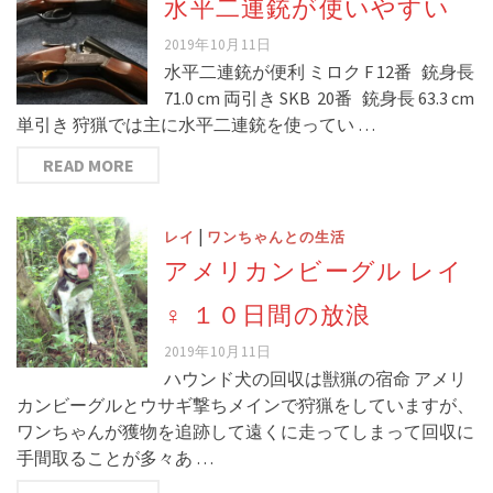
水平二連銃が使いやすい
2019年10月11日
水平二連銃が便利 ミロク F 12番 銃身長
71.0 cm 両引き SKB 20番 銃身長 63.3 cm
単引き 狩猟では主に水平二連銃を使ってい …
READ MORE
|
レイ
ワンちゃんとの生活
アメリカンビーグル レイ
♀ １０日間の放浪
2019年10月11日
ハウンド犬の回収は獣猟の宿命 アメリ
カンビーグルとウサギ撃ちメインで狩猟をしていますが、
ワンちゃんが獲物を追跡して遠くに走ってしまって回収に
手間取ることが多々あ …