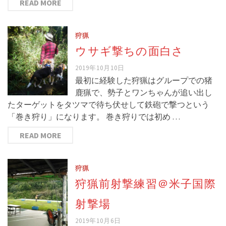
READ MORE
狩猟
ウサギ撃ちの面白さ
2019年10月10日
最初に経験した狩猟はグループでの猪
鹿猟で、勢子とワンちゃんが追い出し
たターゲットをタツマで待ち伏せして鉄砲で撃つという
「巻き狩り」になります。 巻き狩りでは初め …
READ MORE
狩猟
狩猟前射撃練習＠米子国際
射撃場
2019年10月6日