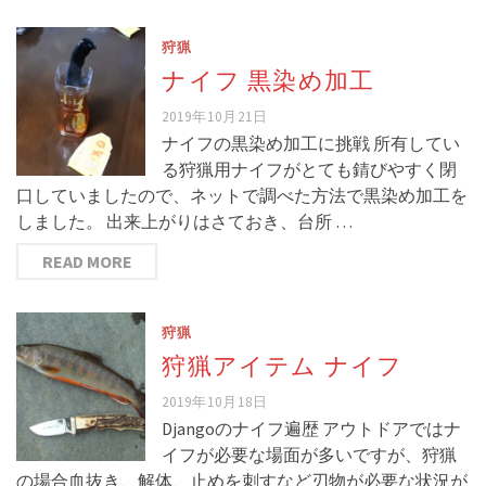
狩猟
ナイフ 黒染め加工
2019年10月21日
ナイフの黒染め加工に挑戦 所有してい
る狩猟用ナイフがとても錆びやすく閉
口していましたので、ネットで調べた方法で黒染め加工を
しました。 出来上がりはさておき、台所 …
READ MORE
狩猟
狩猟アイテム ナイフ
2019年10月18日
Djangoのナイフ遍歴 アウトドアではナ
イフが必要な場面が多いですが、狩猟
の場合血抜き、解体、止めを刺すなど刃物が必要な状況が