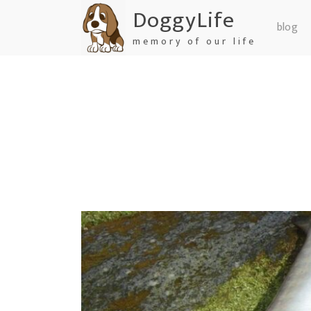
DoggyLife
blog
memory of our life