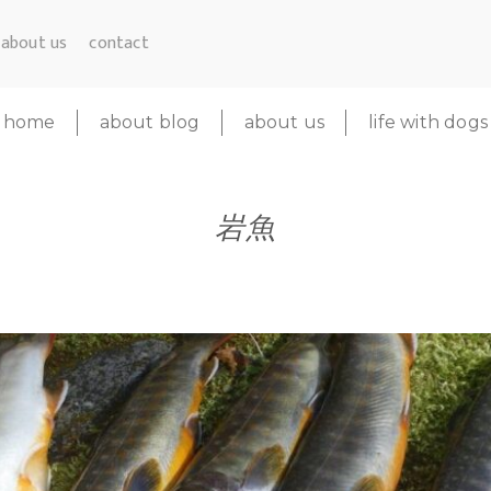
about us
contact
home
about blog
about us
life with dogs
岩魚