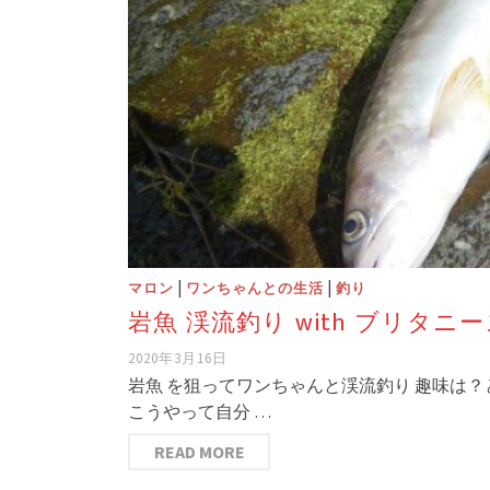
|
|
マロン
ワンちゃんとの生活
釣り
岩魚 渓流釣り with ブリタニ
2020年3月16日
岩魚 を狙ってワンちゃんと渓流釣り 趣味は
こうやって自分 …
READ MORE